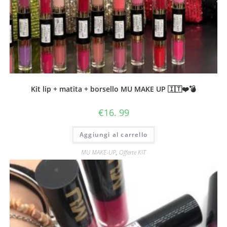
Kit lip + matita + borsello MU MAKE UP 🇮🇹❤️💣
€
16. 99
Aggiungi al carrello
MU MAKE-UP
,
Offerte KIT