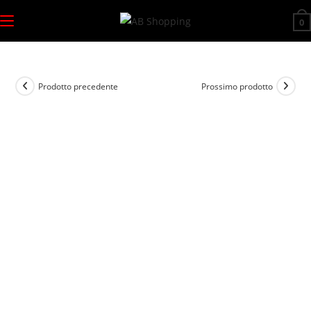
Salta
0
al
contenuto
Prodotto precedente
Prossimo prodotto