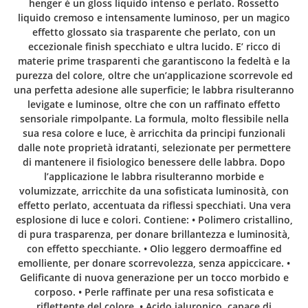
henger è un gloss liquido intenso e perlato. Rossetto
liquido cremoso e intensamente luminoso, per un magico
effetto glossato sia trasparente che perlato, con un
eccezionale finish specchiato e ultra lucido. E’ ricco di
materie prime trasparenti che garantiscono la fedeltà e la
purezza del colore, oltre che un’applicazione scorrevole ed
una perfetta adesione alle superficie; le labbra risulteranno
levigate e luminose, oltre che con un raffinato effetto
sensoriale rimpolpante. La formula, molto flessibile nella
sua resa colore e luce, è arricchita da principi funzionali
dalle note proprietà idratanti, selezionate per permettere
di mantenere il fisiologico benessere delle labbra. Dopo
l’applicazione le labbra risulteranno morbide e
volumizzate, arricchite da una sofisticata luminosità, con
effetto perlato, accentuata da riflessi specchiati. Una vera
esplosione di luce e colori. Contiene: • Polimero cristallino,
di pura trasparenza, per donare brillantezza e luminosità,
con effetto specchiante. • Olio leggero dermoaffine ed
emolliente, per donare scorrevolezza, senza appiccicare. •
Gelificante di nuova generazione per un tocco morbido e
corposo. • Perle raffinate per una resa sofisticata e
riflettente del colore. • Acido ialuronico, capace di