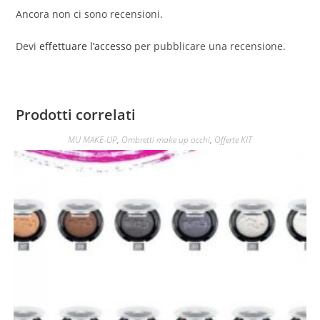
Ancora non ci sono recensioni.
quantità
Devi
effettuare l’accesso
per pubblicare una recensione.
Prodotti correlati
MU MAKE-UP
,
Ombretti make up occhi
,
Offerte KIT