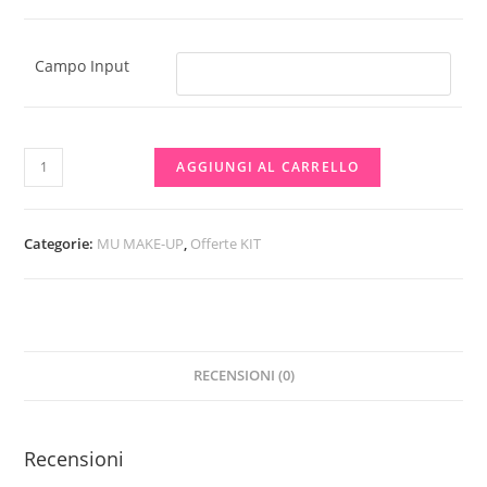
Campo Input
COPPIA
AGGIUNGI AL CARRELLO
IN
PROMO
💥
Categorie:
MU MAKE-UP
,
Offerte KIT
GEL
LAVA
VISO
STRUCCANTE
RECENSIONI (0)
CAMOMILLA+
STRUCCATUTTO
BI-
Recensioni
FASICO
CAMOMILLA