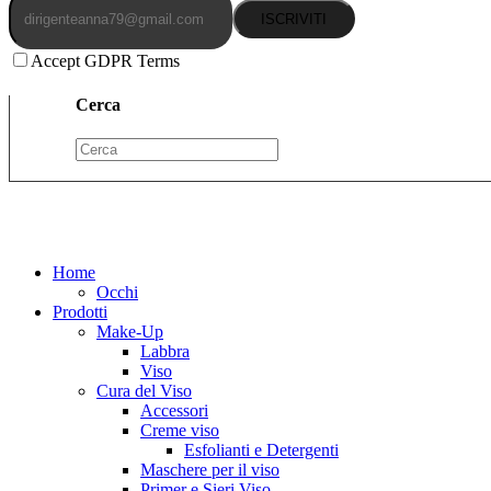
ISCRIVITI
Accept GDPR Terms
Cerca
Home
Occhi
Prodotti
Make-Up
Labbra
Viso
Cura del Viso
Accessori
Creme viso
Esfolianti e Detergenti
Maschere per il viso
Primer e Sieri Viso