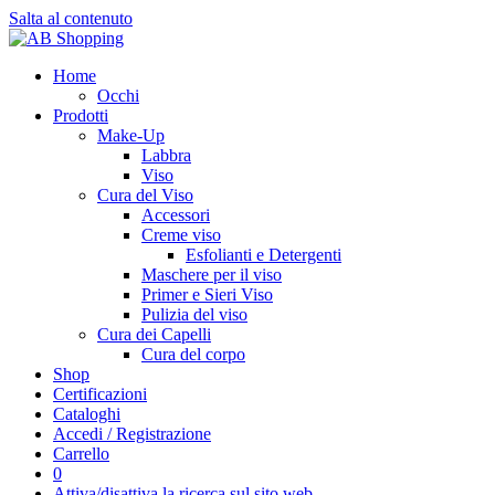
Salta al contenuto
Home
Occhi
Prodotti
Make-Up
Labbra
Viso
Cura del Viso
Accessori
Creme viso
Esfolianti e Detergenti
Maschere per il viso
Primer e Sieri Viso
Pulizia del viso
Cura dei Capelli
Cura del corpo
Shop
Certificazioni
Cataloghi
Accedi / Registrazione
Carrello
0
Attiva/disattiva la ricerca sul sito web