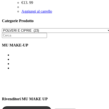
€
13. 99
Aggiungi al carrello
Categorie Prodotto
MU MAKE-UP
Indirizzo: Via Uldarigo Masoni 91b, NAPOLI (NA) 80141
Cellulare: 3204030577
Email: botoletta@outlook.it
Rivenditori MU MAKE UP