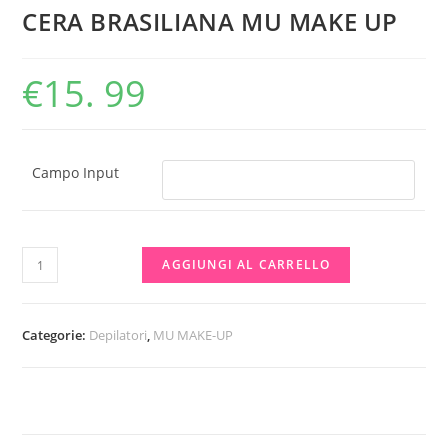
CERA BRASILIANA MU MAKE UP
€
15. 99
Campo Input
CERA
AGGIUNGI AL CARRELLO
BRASILIANA
MU
MAKE
Categorie:
Depilatori
,
MU MAKE-UP
UP
quantità