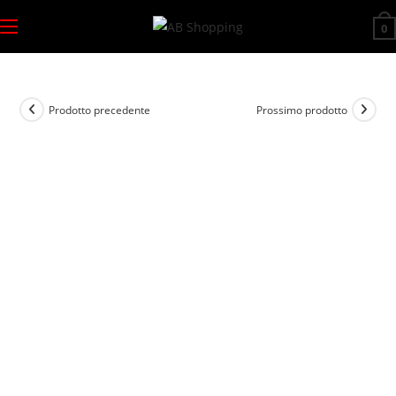
Salta
0
al
contenuto
Prodotto precedente
Prossimo prodotto