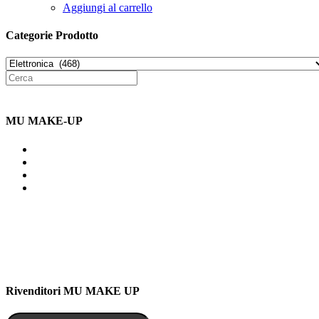
Aggiungi al carrello
Categorie Prodotto
MU MAKE-UP
Indirizzo: Via Uldarigo Masoni
91b, NAPOLI (NA) 80141
Cellulare: 3204030577
Email: botoletta@outlook.it
Rivenditori MU MAKE UP