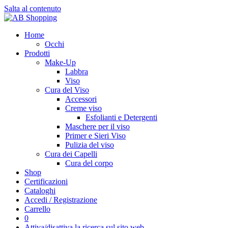
Salta al contenuto
Home
Occhi
Prodotti
Make-Up
Labbra
Viso
Cura del Viso
Accessori
Creme viso
Esfolianti e Detergenti
Maschere per il viso
Primer e Sieri Viso
Pulizia del viso
Cura dei Capelli
Cura del corpo
Shop
Certificazioni
Cataloghi
Accedi / Registrazione
Carrello
0
Attiva/disattiva la ricerca sul sito web