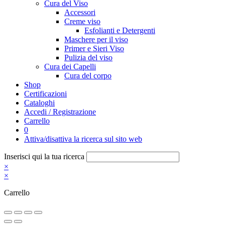
Cura del Viso
Accessori
Creme viso
Esfolianti e Detergenti
Maschere per il viso
Primer e Sieri Viso
Pulizia del viso
Cura dei Capelli
Cura del corpo
Shop
Certificazioni
Cataloghi
Accedi / Registrazione
Carrello
0
Attiva/disattiva la ricerca sul sito web
Inserisci qui la tua ricerca
×
×
Carrello