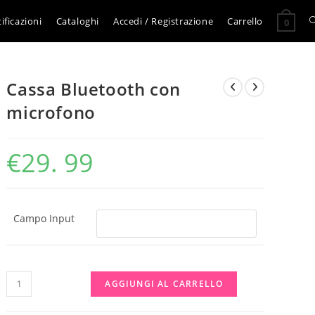
A
ificazioni
Cataloghi
Accedi / Registrazione
Carrello
0
l
Cassa Bluetooth con
r
microfono
s
€
29. 99
s
Campo Input
Cassa
AGGIUNGI AL CARRELLO
Bluetooth
con