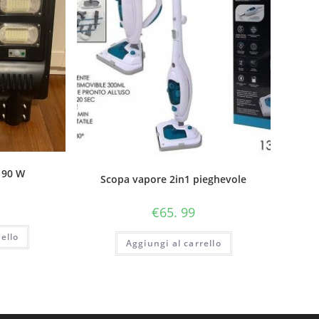
 90 W
Scopa vapore 2in1 pieghevole
€
65. 99
ello
Aggiungi al carrello