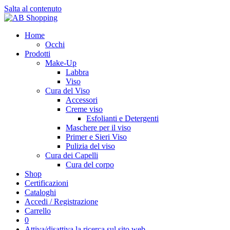
Salta al contenuto
Home
Occhi
Prodotti
Make-Up
Labbra
Viso
Cura del Viso
Accessori
Creme viso
Esfolianti e Detergenti
Maschere per il viso
Primer e Sieri Viso
Pulizia del viso
Cura dei Capelli
Cura del corpo
Shop
Certificazioni
Cataloghi
Accedi / Registrazione
Carrello
0
Attiva/disattiva la ricerca sul sito web