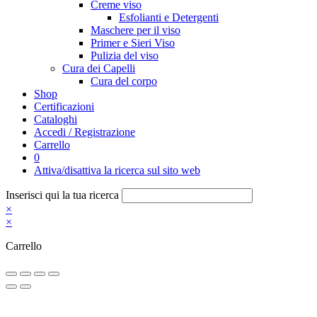
Creme viso
Esfolianti e Detergenti
Maschere per il viso
Primer e Sieri Viso
Pulizia del viso
Cura dei Capelli
Cura del corpo
Shop
Certificazioni
Cataloghi
Accedi / Registrazione
Carrello
0
Attiva/disattiva la ricerca sul sito web
Inserisci qui la tua ricerca
×
×
Carrello