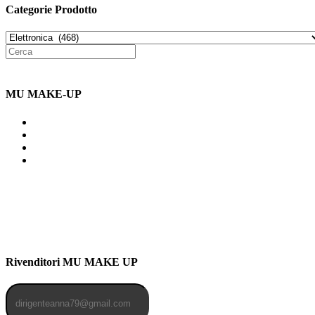
Categorie Prodotto
MU MAKE-UP
Indirizzo: Via Uldarigo Masoni
91b, NAPOLI (NA) 80141
Cellulare: 3204030577
Email: botoletta@outlook.it
Rivenditori MU MAKE UP