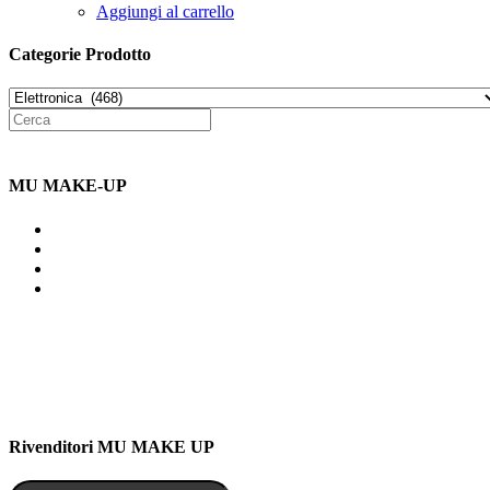
Aggiungi al carrello
Categorie Prodotto
MU MAKE-UP
Indirizzo: Via Uldarigo Masoni
91b, NAPOLI (NA) 80141
Cellulare: 3204030577
Email: botoletta@outlook.it
Rivenditori MU MAKE UP