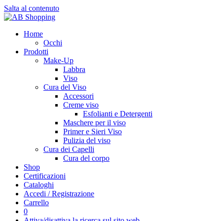
Salta al contenuto
Home
Occhi
Prodotti
Make-Up
Labbra
Viso
Cura del Viso
Accessori
Creme viso
Esfolianti e Detergenti
Maschere per il viso
Primer e Sieri Viso
Pulizia del viso
Cura dei Capelli
Cura del corpo
Shop
Certificazioni
Cataloghi
Accedi / Registrazione
Carrello
0
Attiva/disattiva la ricerca sul sito web