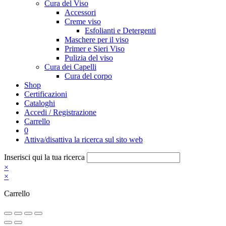
Cura del Viso
Accessori
Creme viso
Esfolianti e Detergenti
Maschere per il viso
Primer e Sieri Viso
Pulizia del viso
Cura dei Capelli
Cura del corpo
Shop
Certificazioni
Cataloghi
Accedi / Registrazione
Carrello
0
Attiva/disattiva la ricerca sul sito web
Inserisci qui la tua ricerca
×
×
Carrello