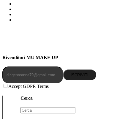
Indirizzo: Via Uldarigo Masoni 91b, NAPOLI (NA) 80141
Cellulare: 3204030577
Email: botoletta@outlook.it
Rivenditori MU MAKE UP
ISCRIVITI
Accept GDPR Terms
Cerca