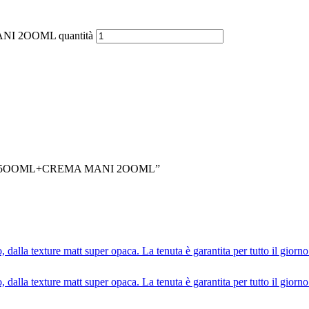
 2OOML quantità
IA 5OOML+CREMA MANI 2OOML”