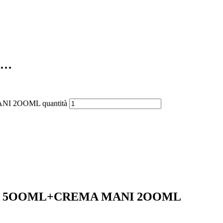
A…
 2OOML quantità
A 5OOML+CREMA MANI 2OOML