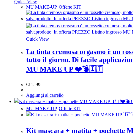
Quick View
MU MAKE-UP
,
Offerte KIT
Quick View
La tinta cremosa orgasmo è un ross
tutto il giorno. Di facile applicaz
MU MAKE UP ❤️💣🇮🇹
€
11. 99
Aggiungi al carrello
Q
MU MAKE-UP
,
Offerte KIT
Kit mascara + matita + pochett