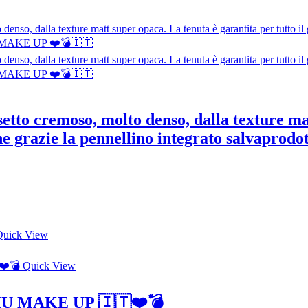
etto cremoso, molto denso, dalla texture ma
ione grazie la pennellino integrato salvapro
uick View
Quick View
e MU MAKE UP 🇮🇹❤️💣