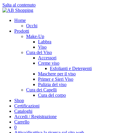
Salta al contenuto
Home
Occhi
Prodotti
Make-Up
Labbra
Viso
Cura del Viso
Accessori
Creme viso
Esfolianti e Detergenti
Maschere per il viso
Primer e Sieri Viso
Pulizia del viso
Cura dei Capelli
Cura del corpo
Shop
Certificazioni
Cataloghi
Accedi / Registrazione
Carrello
0
Attiva/disattiva la ricerca sul sito web