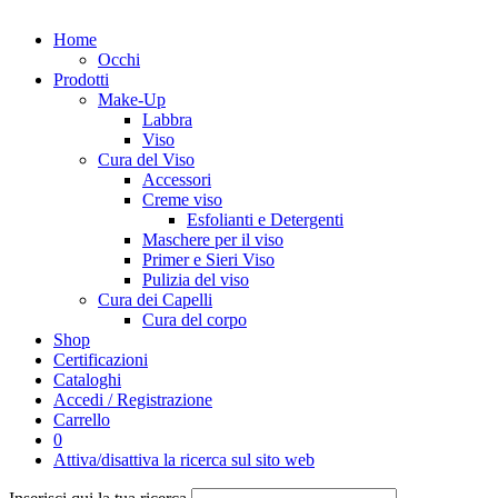
Home
Occhi
Prodotti
Make-Up
Labbra
Viso
Cura del Viso
Accessori
Creme viso
Esfolianti e Detergenti
Maschere per il viso
Primer e Sieri Viso
Pulizia del viso
Cura dei Capelli
Cura del corpo
Shop
Certificazioni
Cataloghi
Accedi / Registrazione
Carrello
0
Attiva/disattiva la ricerca sul sito web