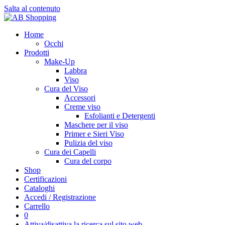
Salta al contenuto
Home
Occhi
Prodotti
Make-Up
Labbra
Viso
Cura del Viso
Accessori
Creme viso
Esfolianti e Detergenti
Maschere per il viso
Primer e Sieri Viso
Pulizia del viso
Cura dei Capelli
Cura del corpo
Shop
Certificazioni
Cataloghi
Accedi / Registrazione
Carrello
0
Attiva/disattiva la ricerca sul sito web