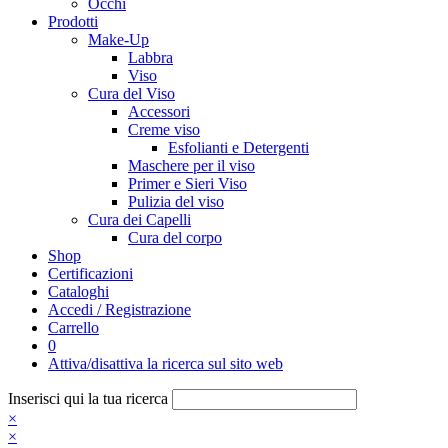
Occhi
Prodotti
Make-Up
Labbra
Viso
Cura del Viso
Accessori
Creme viso
Esfolianti e Detergenti
Maschere per il viso
Primer e Sieri Viso
Pulizia del viso
Cura dei Capelli
Cura del corpo
Shop
Certificazioni
Cataloghi
Accedi / Registrazione
Carrello
0
Attiva/disattiva la ricerca sul sito web
Inserisci qui la tua ricerca
×
×