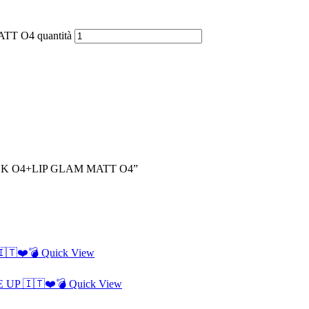
 O4 quantità
ICK O4+LIP GLAM MATT O4”
Quick View
Quick View