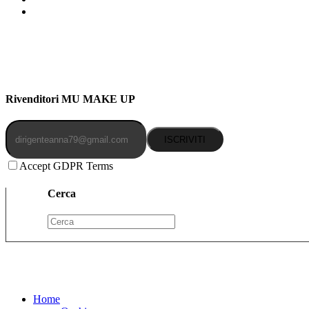
Indirizzo: Via Uldarigo Masoni 91b, NAPOLI (NA) 80141
Cellulare: 3204030577
Email: botoletta@outlook.it
Rivenditori MU MAKE UP
ISCRIVITI
Accept GDPR Terms
Cerca
Home