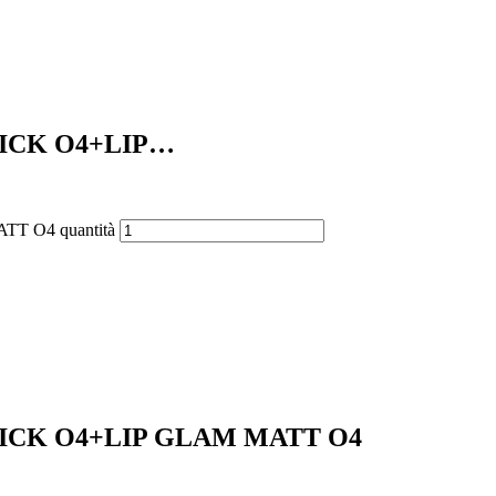
ICK O4+LIP…
 O4 quantità
CK O4+LIP GLAM MATT O4