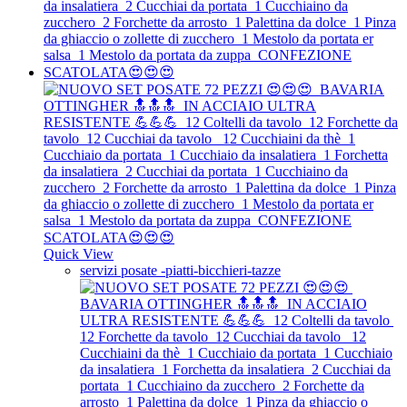
Quick View
servizi posate -piatti-bicchieri-tazze