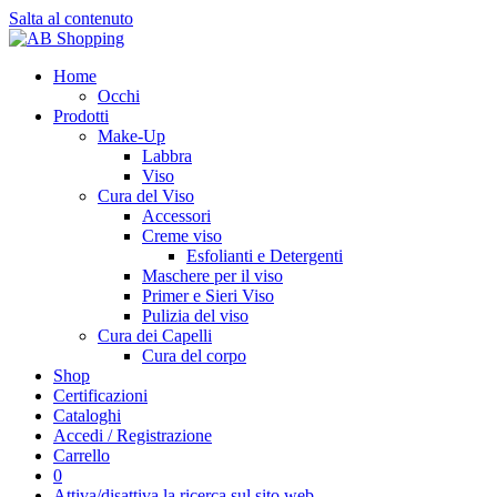
Salta al contenuto
Home
Occhi
Prodotti
Make-Up
Labbra
Viso
Cura del Viso
Accessori
Creme viso
Esfolianti e Detergenti
Maschere per il viso
Primer e Sieri Viso
Pulizia del viso
Cura dei Capelli
Cura del corpo
Shop
Certificazioni
Cataloghi
Accedi / Registrazione
Carrello
0
Attiva/disattiva la ricerca sul sito web