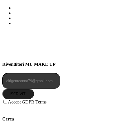
Indirizzo: Via Uldarigo Masoni
91b, NAPOLI (NA) 80141
Cellulare: 3204030577
Email: botoletta@outlook.it
Rivenditori MU MAKE UP
ISCRIVITI
Accept GDPR Terms
Cerca