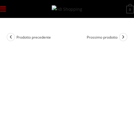
Salta
0
al
contenuto
Prodotto precedente
Prossimo prodotto