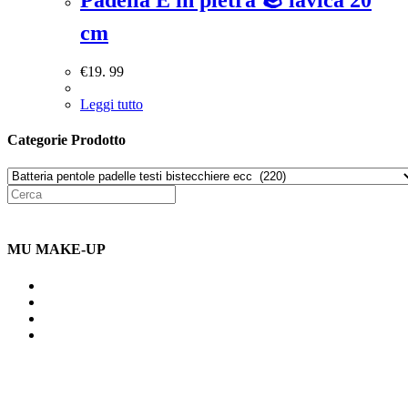
cm
€
19. 99
Leggi tutto
Categorie Prodotto
MU MAKE-UP
Indirizzo: Via Uldarigo Masoni
91b, NAPOLI (NA) 80141