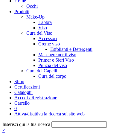
Home
Occhi
Prodotti
Make-Up
Labbra
Viso
Cura del Viso
Accessori
Creme viso
Esfolianti e Detergenti
Maschere per il viso
Primer e Sieri Viso
Pulizia del viso
Cura dei Capelli
Cura del corpo
Shop
Certificazioni
Cataloghi
Accedi / Registrazione
Carrello
0
Attiva/disattiva la ricerca sul sito web
Inserisci qui la tua ricerca
×