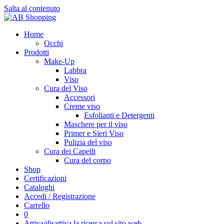
Salta al contenuto
Home
Occhi
Prodotti
Make-Up
Labbra
Viso
Cura del Viso
Accessori
Creme viso
Esfolianti e Detergenti
Maschere per il viso
Primer e Sieri Viso
Pulizia del viso
Cura dei Capelli
Cura del corpo
Shop
Certificazioni
Cataloghi
Accedi / Registrazione
Carrello
0
Attiva/disattiva la ricerca sul sito web