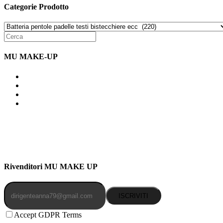
Categorie Prodotto
MU MAKE-UP
Indirizzo: Via Uldarigo Masoni 91b, NAPOLI (NA) 80141
Cellulare: 3204030577
Email: botoletta@outlook.it
Rivenditori MU MAKE UP
ISCRIVITI
Accept GDPR Terms