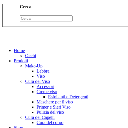
Cerca
Home
Occhi
Prodotti
Make-Up
Labbra
Viso
Cura del Viso
Accessori
Creme viso
Esfolianti e Detergenti
Maschere per il viso
Primer e Sieri Viso
Pulizia del viso
Cura dei Capelli
Cura del corpo
Shop