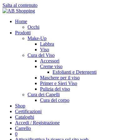
Salta al contenuto
Home
Occhi
Prodotti
Make-Up
Labbra
Viso
Cura del Viso
Accessori
Creme viso
Esfolianti e Detergenti
Maschere per il viso
Primer e Sieri Viso
Pulizia del viso
Cura dei Capelli
Cura del corpo
Shop
Certificazioni
Cataloghi
Accedi / Registrazione
Carrello
0
Attiva/disattiva la ricerca sul sito web