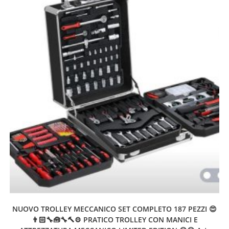
NUOVO TROLLEY MECCANICO SET COMPLETO 187 PEZZI 😍
👨🏻‍🔧🧰🔧🔨⚙ PRATICO TROLLEY CON MANICI E