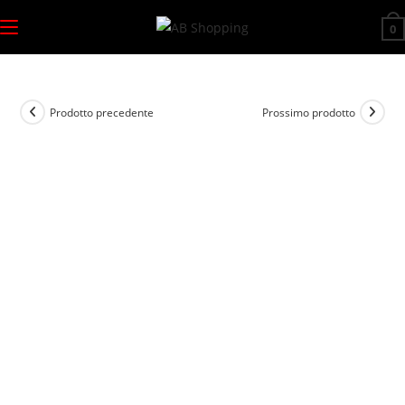
Salta
0
al
contenuto
Prodotto precedente
Prossimo prodotto