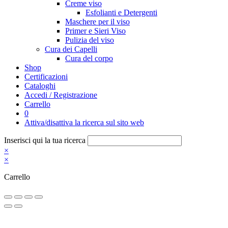
Creme viso
Esfolianti e Detergenti
Maschere per il viso
Primer e Sieri Viso
Pulizia del viso
Cura dei Capelli
Cura del corpo
Shop
Certificazioni
Cataloghi
Accedi / Registrazione
Carrello
0
Attiva/disattiva la ricerca sul sito web
Inserisci qui la tua ricerca
×
×
Carrello