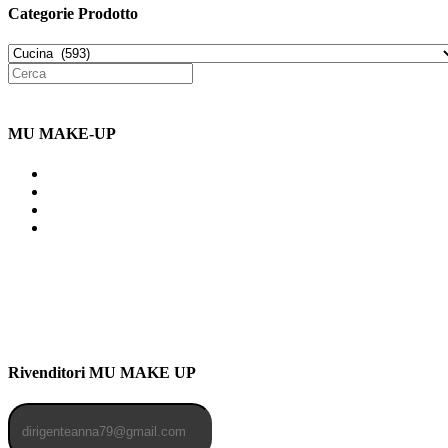
Categorie Prodotto
MU MAKE-UP
Indirizzo: Via Uldarigo Masoni
91b, NAPOLI (NA) 80141
Cellulare: 3204030577
Email: botoletta@outlook.it
Rivenditori MU MAKE UP