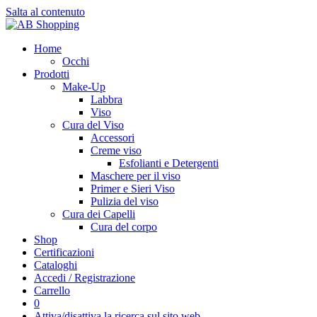
Salta al contenuto
Home
Occhi
Prodotti
Make-Up
Labbra
Viso
Cura del Viso
Accessori
Creme viso
Esfolianti e Detergenti
Maschere per il viso
Primer e Sieri Viso
Pulizia del viso
Cura dei Capelli
Cura del corpo
Shop
Certificazioni
Cataloghi
Accedi / Registrazione
Carrello
0
Attiva/disattiva la ricerca sul sito web