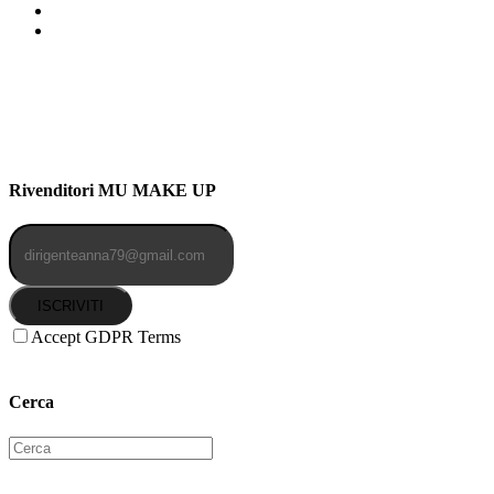
Indirizzo: Via Uldarigo Masoni
91b, NAPOLI (NA) 80141
Cellulare: 3204030577
Email: botoletta@outlook.it
Rivenditori MU MAKE UP
ISCRIVITI
Accept GDPR Terms
Cerca