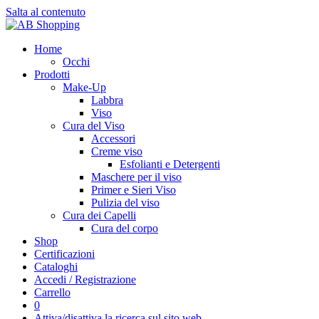
Salta al contenuto
Home
Occhi
Prodotti
Make-Up
Labbra
Viso
Cura del Viso
Accessori
Creme viso
Esfolianti e Detergenti
Maschere per il viso
Primer e Sieri Viso
Pulizia del viso
Cura dei Capelli
Cura del corpo
Shop
Certificazioni
Cataloghi
Accedi / Registrazione
Carrello
0
Attiva/disattiva la ricerca sul sito web