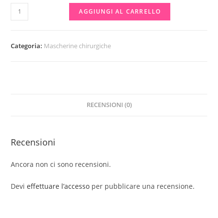
1
AGGIUNGI AL CARRELLO
pezzo
mascherina
FFP2
Categoria:
Mascherine chirurgiche
BIANCA
ADULTI
MU
MAKE
RECENSIONI (0)
UP
quantità
Recensioni
Ancora non ci sono recensioni.
Devi
effettuare l’accesso
per pubblicare una recensione.