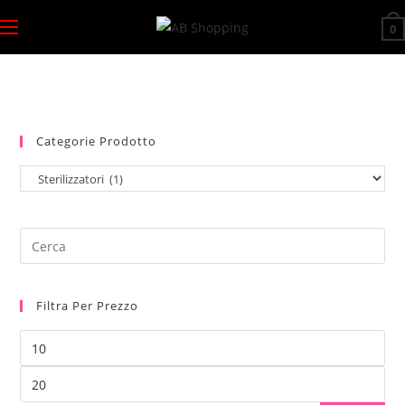
Salta
0
al
contenuto
Categorie Prodotto
Filtra Per Prezzo
Prezzo
Min
Prezzo
Max