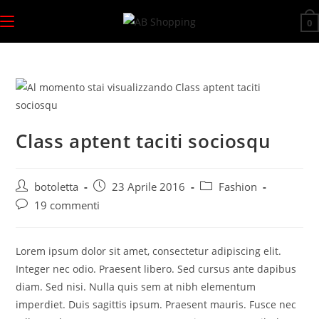
Salta
0
al
contenuto
Class aptent taciti sociosqu
Autore
Articolo
Categoria
botoletta
23 Aprile 2016
Fashion
dell'articolo:
pubblicato:
dell'articolo:
Commenti
19 commenti
dell'articolo:
Lorem ipsum dolor sit amet, consectetur adipiscing elit.
Integer nec odio. Praesent libero. Sed cursus ante dapibus
diam. Sed nisi. Nulla quis sem at nibh elementum
imperdiet. Duis sagittis ipsum. Praesent mauris. Fusce nec