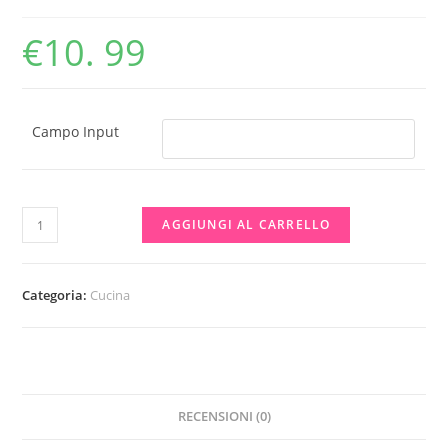
€
10. 99
Campo Input
Stampo
AGGIUNGI AL CARRELLO
in
silicone
per
Categoria:
Cucina
padella
quantità
RECENSIONI (0)