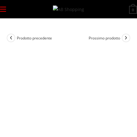
Salta
0
al
contenuto
Prodotto precedente
Prossimo prodotto