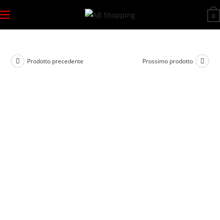
Salta
0
al
contenuto
Prodotto precedente
Prossimo prodotto