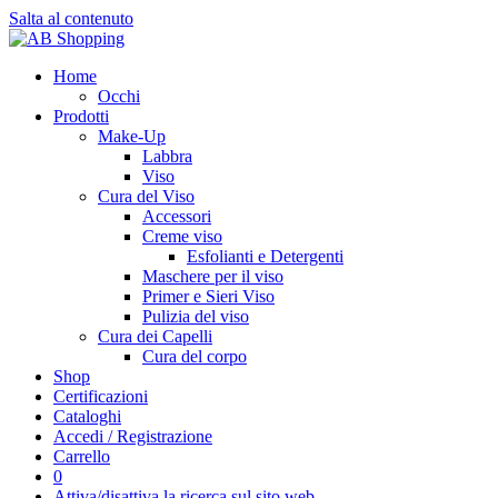
Salta al contenuto
Home
Occhi
Prodotti
Make-Up
Labbra
Viso
Cura del Viso
Accessori
Creme viso
Esfolianti e Detergenti
Maschere per il viso
Primer e Sieri Viso
Pulizia del viso
Cura dei Capelli
Cura del corpo
Shop
Certificazioni
Cataloghi
Accedi / Registrazione
Carrello
0
Attiva/disattiva la ricerca sul sito web