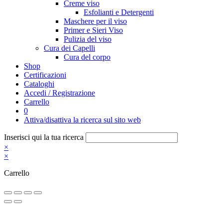
Creme viso
Esfolianti e Detergenti
Maschere per il viso
Primer e Sieri Viso
Pulizia del viso
Cura dei Capelli
Cura del corpo
Shop
Certificazioni
Cataloghi
Accedi / Registrazione
Carrello
0
Attiva/disattiva la ricerca sul sito web
Inserisci qui la tua ricerca
×
×
Carrello