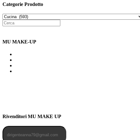
Categorie Prodotto
MU MAKE-UP
Indirizzo: Via Uldarigo Masoni
91b, NAPOLI (NA) 80141
Cellulare: 3204030577
Email: botoletta@outlook.it
Rivenditori MU MAKE UP